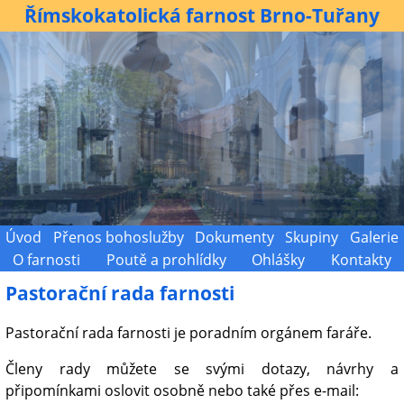
Římskokatolická farnost Brno-Tuřany
Úvod
Přenos bohoslužby
Dokumenty
Skupiny
Galerie
O farnosti
Poutě a prohlídky
Ohlášky
Kontakty
Pastorační rada farnosti
Pastorační rada farnosti je poradním orgánem faráře.
Členy rady můžete se svými dotazy, návrhy a
připomínkami oslovit osobně nebo také přes e-mail: