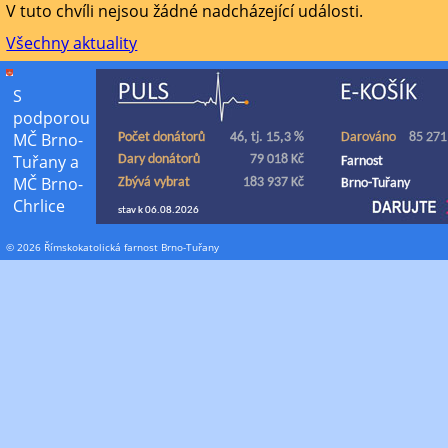
V tuto chvíli nejsou žádné nadcházející události.
Všechny aktuality
S
podporou
MČ Brno-
Tuřany a
MČ Brno-
Chrlice
© 2026 Římskokatolická farnost Brno-Tuřany