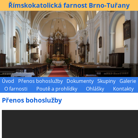
Římskokatolická farnost Brno-Tuřany
Úvod
Přenos bohoslužby
Dokumenty
Skupiny
Galerie
O farnosti
Poutě a prohlídky
Ohlášky
Kontakty
Přenos bohoslužby